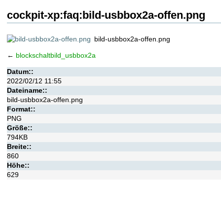
cockpit-xp:faq:bild-usbbox2a-offen.png
bild-usbbox2a-offen.png
←
blockschaltbild_usbbox2a
Datum::
2022/02/12 11:55
Dateiname::
bild-usbbox2a-offen.png
Format::
PNG
Größe::
794KB
Breite::
860
Höhe::
629