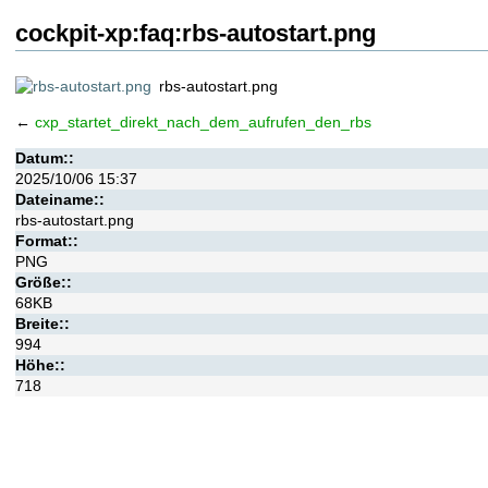
cockpit-xp:faq:rbs-autostart.png
rbs-autostart.png
←
cxp_startet_direkt_nach_dem_aufrufen_den_rbs
Datum::
2025/10/06 15:37
Dateiname::
rbs-autostart.png
Format::
PNG
Größe::
68KB
Breite::
994
Höhe::
718