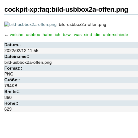
cockpit-xp:faq:bild-usbbox2a-offen.png
bild-usbbox2a-offen.png
←
welche_usbbox_habe_ich_bzw._was_sind_die_unterschiede
Datum::
2022/02/12 11:55
Dateiname::
bild-usbbox2a-offen.png
Format::
PNG
Größe::
794KB
Breite::
860
Höhe::
629