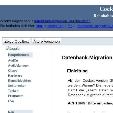
Cock
Rennbahnz
Zuletzt angesehen:
•
datenbank-migration_durchfuehren
Sie befinden sich hier:
start
»
cockpit-xp
»
faq
»
datenbank-migration_
Zeige Quelltext
Ältere Versionen
Hauptthemen
Datenbank-Migration
AddOn
AudioManager
Einleitung
Chaos
Hardware
Ab der Cockpit-Version 
Rennbildschirm
werden. Warum? Die neue SQ
Sektorzeiten
Damit die „alten“ Daten 
Tanken
Datenbank-Migration durchf
Programm
FAQ
ACHTUNG: Bitte unbedingt
Neu