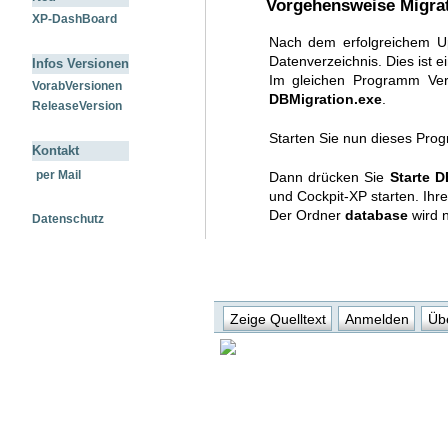
Vorgehensweise Migrat
XP-DashBoard
Nach dem erfolgreichem Up
Datenverzeichnis. Dies ist 
Infos Versionen
Im gleichen Programm Ver
VorabVersionen
DBMigration.exe
.
ReleaseVersion
Starten Sie nun dieses Pro
Kontakt
per Mail
Dann drücken Sie
Starte D
und Cockpit-XP starten. Ihr
Der Ordner
database
wird n
Datenschutz
Zeige Quelltext
Anmelden
Übe