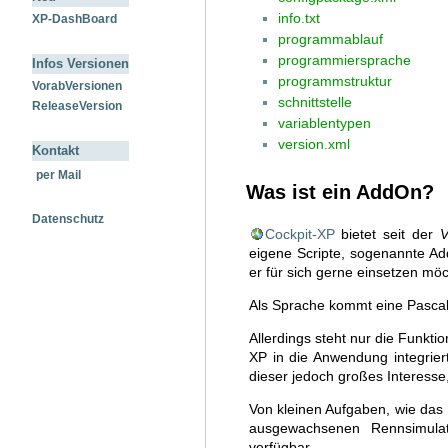
info.txt
XP-DashBoard
programmablauf
programmiersprache
Infos Versionen
programmstruktur
VorabVersionen
schnittstelle
ReleaseVersion
variablentypen
version.xml
Kontakt
per Mail
Was ist ein AddOn?
Datenschutz
Cockpit-XP
bietet seit der
V
eigene Scripte, sogenannte Ad
er für sich gerne einsetzen mö
Als Sprache kommt eine Pascal
Allerdings steht nur die Funktio
XP in die Anwendung integrie
dieser jedoch großes Interesse, 
Von kleinen Aufgaben, wie das 
ausgewachsenen Rennsimula
verfügbar.