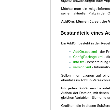
eigene Entwicklungen oder An
Möchte man ein mitgelieferte
seinem aktuellen Platz in den 
AddOns können Ja seit der V3
Bestandteile eines 
Ein AddOn besteht in der Regel
AddOn.cps.xml
- der P
ConfigPackage.xml
- di
Info.txt
- Beschreibung
version.xml
- Informati
Sollen Informationen auf ein
ebenfalls im AddOn-Verzeichnis
Für jeden SubScreen befindet
Aufbau der Dateien, mit denen 
gleichen Variablen, Elemente u
Grafiken, die in diesen SubScr