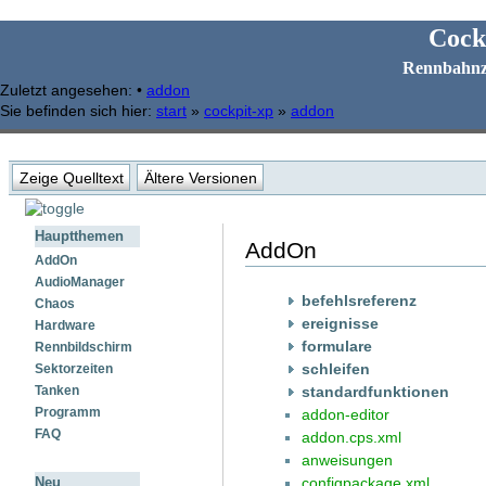
Cock
Rennbahnz
Zuletzt angesehen:
•
addon
Sie befinden sich hier:
start
»
cockpit-xp
»
addon
Zeige Quelltext
Ältere Versionen
Hauptthemen
AddOn
AddOn
AudioManager
befehlsreferenz
Chaos
ereignisse
Hardware
formulare
Rennbildschirm
schleifen
Sektorzeiten
standardfunktionen
Tanken
Programm
addon-editor
FAQ
addon.cps.xml
anweisungen
configpackage.xml
Neu