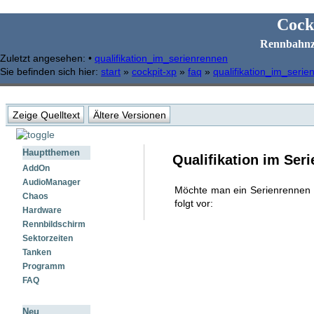
Cock
Rennbahnz
Zuletzt angesehen:
•
qualifikation_im_serienrennen
Sie befinden sich hier:
start
»
cockpit-xp
»
faq
»
qualifikation_im_seri
Zeige Quelltext
Ältere Versionen
Hauptthemen
Qualifikation im Ser
AddOn
AudioManager
Möchte man ein Serienrennen f
Chaos
folgt vor:
Hardware
Rennbildschirm
Sektorzeiten
Tanken
Programm
FAQ
Neu