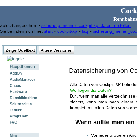
Cock
Rennbahnz
Zuletzt angesehen:
•
sicherung_meiner_cockpit-xp_daten_erstellen
Sie befinden sich hier:
start
»
cockpit-xp
»
faq
»
sicherung_meiner_cock
Zeige Quelltext
Ältere Versionen
Hauptthemen
Datensicherung von Co
AddOn
AudioManager
Alle Daten von Cockpit-XP befinde
Chaos
Wo liegen die Daten?
Hardware
D.h. wenn man alle Verzeichnisse 
Rennbildschirm
sichert, kann man nach einem V
Sektorzeiten
komplett mit allen Daten von vorhe
Tanken
Programm
Wann sollte man ein 
FAQ
Vor jeder größeren Änd
Neu