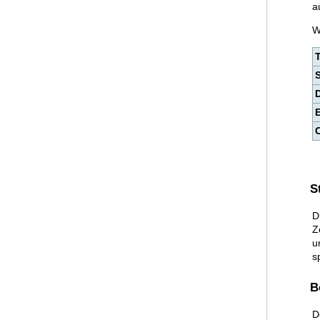
a
W
S
D
Z
u
s
B
D