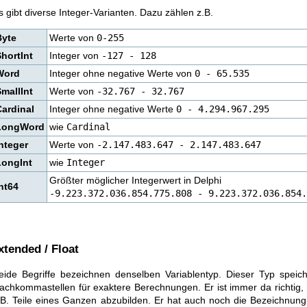
s gibt diverse Integer-Varianten. Dazu zählen z.B.
Byte
Werte von
0-255
hortInt
Integer von
-127 - 128
Word
Integer ohne negative Werte von
0 - 65.535
mallInt
Werte von
-32.767 - 32.767
Cardinal
Integer ohne negative Werte
0 - 4.294.967.295
LongWord
wie
Cardinal
nteger
Werte von
-2.147.483.647 - 2.147.483.647
LongInt
wie
Integer
Größter möglicher Integerwert in Delphi
nt64
-9.223.372.036.854.775.808 - 9.223.372.036.854.
xtended / Float
eide Begriffe bezeichnen denselben Variablentyp. Dieser Typ speic
achkommastellen für exaktere Berechnungen. Er ist immer da richtig, 
.B. Teile eines Ganzen abzubilden. Er hat auch noch die Bezeichnun