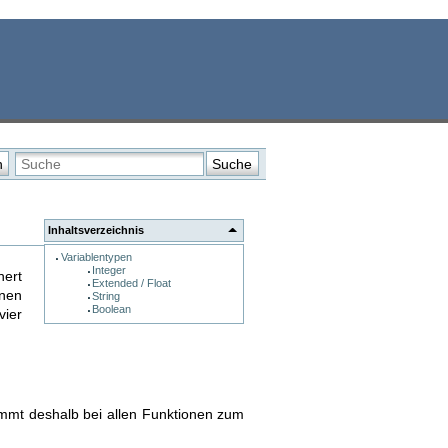
n
Suche
Inhaltsverzeichnis
Variablentypen
Integer
hert
Extended / Float
nen
String
Boolean
vier
mt deshalb bei allen Funktionen zum