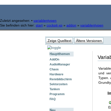
Zuletzt angesehen:
•
variablentypen
Sie befinden sich hier:
start
»
cockpit-xp
»
addon
»
variablentypen
Zeige Quelltext
Ältere Versionen
Hauptthemen
Varia
AddOn
AudioManager
Variabl
Chaos
und ve
Hardware
Typen. 
Rennbildschirm
Grundty
Sektorzeiten
Tanken
I
Programm
FAQ
E
Neu