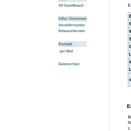
E
XP-DashBoard
Infos Versionen
S
VorabVersionen
ReleaseVersion
S
Kontakt
per Mail
I
Datenschutz
i
E
B
N
z