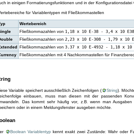
uch in einigen Formatierungsfunktionen und in der Konfigurationsdatei
ertebereiche für Variablentypen mit Fließkommastellen
Typ
Wertebereich
Single
Fließkommazahlen von
1,18 x 10 E-38 - 3,4 x 10 E3
Double
Fließkommazahlen von
2,23 x 10 E-308 - 1,79 x 10 
Extended
Fließkommazahlen von
3.37 x 10 E-4932 - 1,18 x 10
Currency
Fließkommazahlen mit 4 Nachkommastellen für Finanzber
tring
iese Variable speichert ausschließlich Zeichenfolgen (
String
). Möcht
eichenfolge einbauen, muss man diesen mit der passenden Konver
mwandeln. Das kommt sehr häufig vor, z.B. wenn man Ausgaben ei
peichern oder in einem Meldungsfenster ausgeben möchte.
oolean
er
Boolean Variablentyp
kennt exakt zwei Zustände: Wahr oder Fa