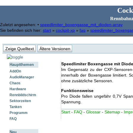
Cock
Rennbahnz
Zuletzt angesehen:
•
speedlimiter_boxengasse_mit_dioden-array
Sie befinden sich hier:
start
»
cockpit-xp
»
faq
»
speedlimiter_boxenga
Zeige Quelltext
Ältere Versionen
Speedlimiter Boxengasse mit Diod
Hauptthemen
Im Gegensatz zu der CXP-Sensoren-
AddOn
innerhalb der Boxengasse limitiert. 
AudioManager
ohne zusätzliche Sensoren.
Chaos
Hardware
Funktionsweise
Rennbildschirm
Pro Diode fallen ungefähr 0,7V Spa
Sektorzeiten
Spannung.
Tanken
Start
-
FAQ
-
Glossar
-
Sitemap
-
Imp
Programm
FAQ
Neu