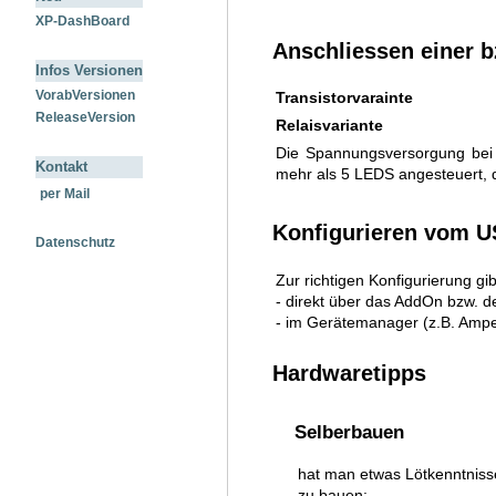
XP-DashBoard
Anschliessen einer 
Infos Versionen
VorabVersionen
Transistorvarainte
ReleaseVersion
Relaisvariante
Die Spannungsversorgung bei
Kontakt
mehr als 5 LEDS angesteuert, d
per Mail
Konfigurieren vom 
Datenschutz
Zur richtigen Konfigurierung gi
- direkt über das AddOn bzw. d
- im Gerätemanager (z.B. Ampe
Hardwaretipps
Selberbauen
hat man etwas Lötkenntniss
zu bauen: