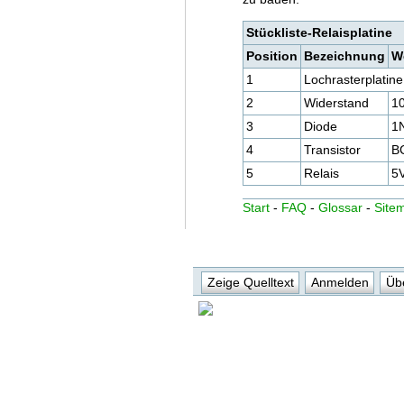
Stückliste-Relaisplatine
Position
Bezeichnung
W
1
Lochrasterplatine
2
Widerstand
1
3
Diode
1
4
Transistor
B
5
Relais
5
Start
-
FAQ
-
Glossar
-
Site
Zeige Quelltext
Anmelden
Übe