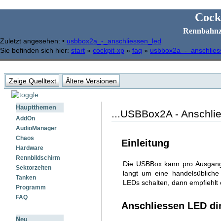
Cock
Rennbahnz
Zuletzt angesehen:
•
usbbox2a_-_anschliessen_led
Sie befinden sich hier:
start
»
cockpit-xp
»
faq
»
usbbox2a_-_anschlies
Zeige Quelltext
Ältere Versionen
Hauptthemen
...USBBox2A - Anschli
AddOn
AudioManager
Chaos
Einleitung
Hardware
Rennbildschirm
Die USBBox kann pro Ausgang
Sektorzeiten
langt um eine handelsübliche
Tanken
LEDs schalten, dann empfiehlt 
Programm
FAQ
Anschliessen LED di
Neu